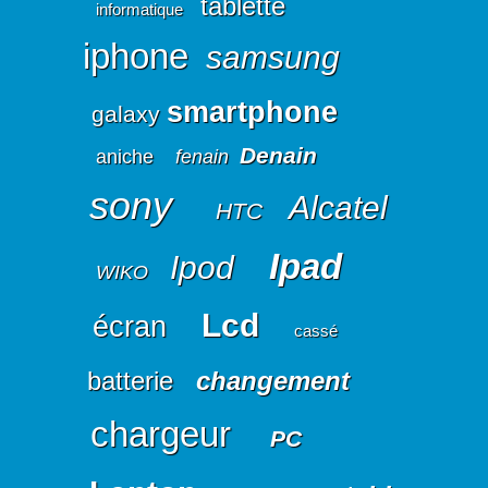
tablette
informatique
iphone
samsung
smartphone
galaxy
Denain
aniche
fenain
sony
Alcatel
HTC
Ipad
Ipod
WIKO
Lcd
écran
cassé
batterie
changement
chargeur
PC